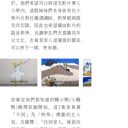
於，他們希望可以將這支影片帶入
小學內，這群姊妹們本身皆有在小
學內任教社團課講師，教學越南語
及印尼語，因此也希望藉由影片的
語言教學，也讓學生們去意識到多
元文化，去看見家人這層面的關係
可以更不一樣、更有趣。
故事從我們都知道的醜小鴨(小醜
鴨)離開故鄉開始，這2隻背負著
「不同」及「特殊」標籤的主人
翁，在聽聞：「找到家人，就能找