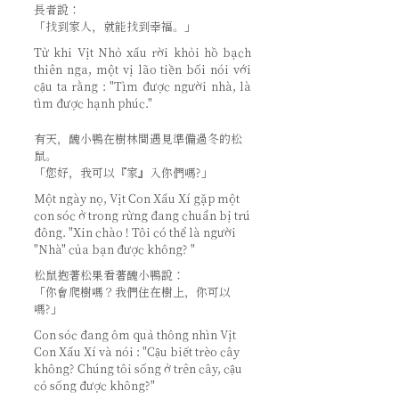
長者說：
「找到家人，就能找到幸福。」
Từ khi Vịt Nhỏ xấu rời khỏi hồ bạch
thiên nga, một vị lão tiền bối nói với
cậu ta rằng : "Tìm được người nhà, là
tìm được hạnh phúc."
有天，醜小鴨在樹林間遇見準備過冬的松
鼠。
「您好，我可以『家』入你們嗎?」
Một ngày nọ, Vịt Con Xấu Xí gặp một
con sóc ở trong rừng đang chuẩn bị trú
đông.
"Xin chào ! Tôi có thể là người
"Nhà" của bạn được không? "
松鼠抱著松果看著醜小鴨說：
「你會爬樹嗎？我們住在樹上，你可以
嗎?」
Con sóc đang ôm quả thông nhìn Vịt
Con Xấu Xí và nói : "Cậu biết trèo cây
không? Chúng tôi sống ở trên cây, cậu
có sống được không?"