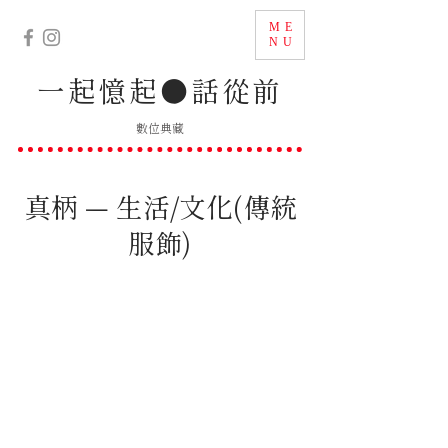
ME
NU
一起憶起
●
話從前
數位典藏
真柄 — 生活/文化(傳統
服飾)