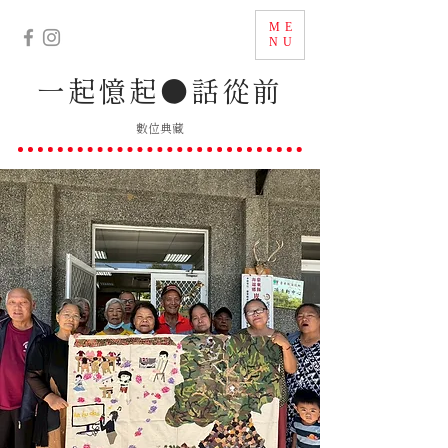
ME
NU
一起憶起
●
話從前
數位典藏