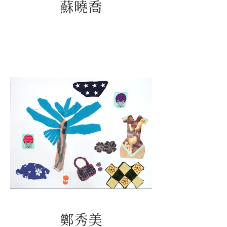
蘇曉喬
鄭秀美