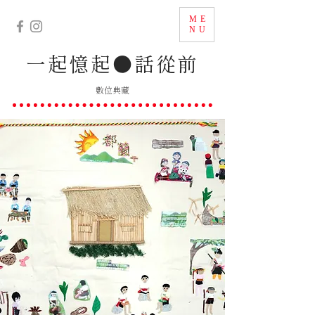
ME
NU
一起憶起
●
話從前
數位典藏